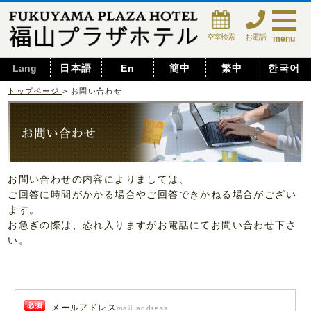
空室検索
お電話
menu
Lang
日本語
En
簡中
繁中
한국어
トップページ
> お問い合わせ
お問い合わせの内容によりましては、
ご回答に時間がかかる場合やご回答できかねる場合がござい
ます。
お急ぎの際は、恐れ入りますがお電話にてお問い合わせ下さ
い。
メールアドレス
mail address