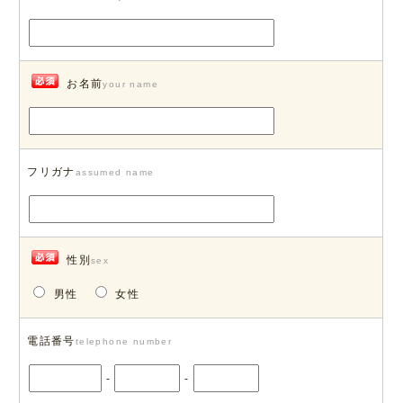
お名前
your name
フリガナ
assumed name
性別
sex
男性
女性
電話番号
telephone number
-
-