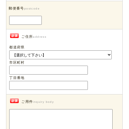
郵便番号
postcode
ご住所
address
都道府県
市区町村
丁目番地
ご用件
inquiry body