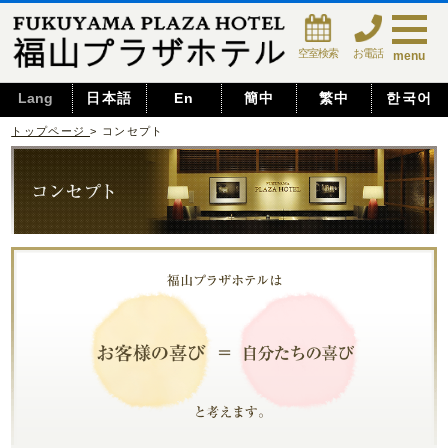
空室検索
お電話
menu
Lang
日本語
En
簡中
繁中
한국어
トップページ
> コンセプト