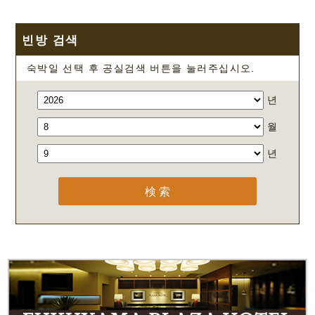
빈방 검색
숙박일 선택 후 공실검색 버튼을 눌러주십시오.
년
월
년