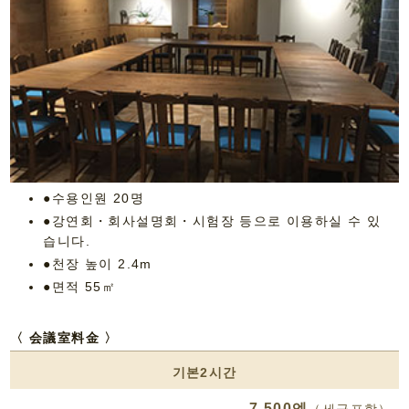
●수용인원 20명
●강연회・회사설명회・시험장 등으로 이용하실 수 있
습니다.
●천장 높이 2.4m
●면적 55㎡
〈 会議室料金 〉
기본2시간
7,500엔
（세금포함）