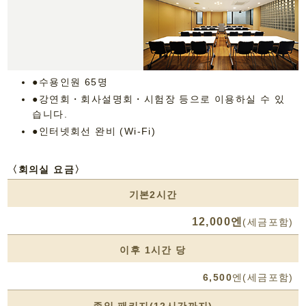
●수용인원 65명
●강연회・회사설명회・시험장 등으로 이용하실 수 있
습니다.
●인터넷회선 완비 (Wi-Fi)
〈회의실 요금〉
기본2시간
12,000엔
(세금포함)
이후 1시간 당
6,500
엔(세금포함)
종일 패키지(12시간까지)