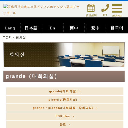
공실검색
TEL
menu
Lang
日本語
En
簡中
繁中
한국어
TOP
> 회의실
grande（대회의실）
grande(대회의실) ›
piccolo(중회의실) ›
grande・piccolo(대회의실・중회의실) ›
LDKplus ›
음료 ›