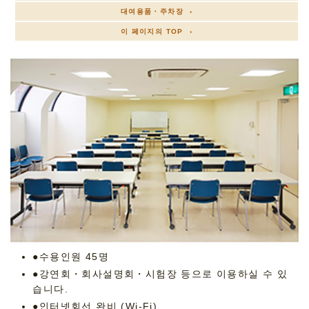
대여용품・주차장 ›
이 페이지의 TOP ›
●수용인원 45명
●강연회・회사설명회・시험장 등으로 이용하실 수 있
습니다.
●인터넷회선 완비 (Wi-Fi)