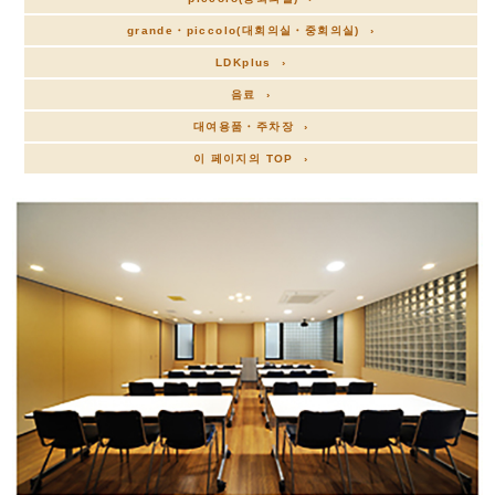
grande・piccolo(대회의실・중회의실) ›
LDKplus ›
음료 ›
대여용품・주차장 ›
이 페이지의 TOP ›